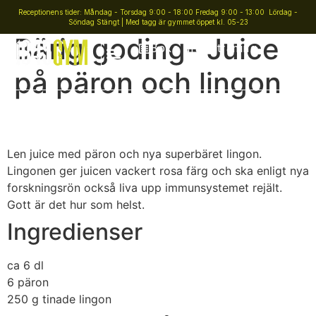
Receptionens tider: Måndag - Torsdag 9:00 - 18:00 Fredag 9:00 - 13:00 Lördag -
Söndag Stängt | Med tagg är gymmet öppet kl. 05-23
Bärig goding- Juice
Boka gruppträning
på päron och lingon
Len juice med päron och nya superbäret lingon.
Lingonen ger juicen vackert rosa färg och ska enligt nya
forskningsrön också liva upp immunsystemet rejält.
Gott är det hur som helst.
Ingredienser
ca 6 dl
6
päron
250 g
tinade lingon