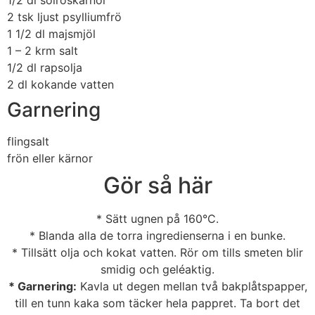
1/2 dl
solroskärnor
2 tsk
ljust psylliumfrö
1 1/2 dl
majsmjöl
1 – 2 krm
salt
1/2 dl
rapsolja
2 dl
kokande vatten
Garnering
flingsalt
frön eller kärnor
Gör så här
* Sätt ugnen på 160°C.
* Blanda alla de torra ingredienserna i en bunke.
* Tillsätt olja och kokat vatten. Rör om tills smeten blir
smidig och geléaktig.
* Garnering:
Kavla ut degen mellan två bakplåtspapper,
till en tunn kaka som täcker hela pappret. Ta bort det