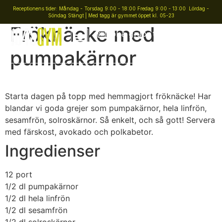
Receptionens tider: Måndag - Torsdag 9:00 - 18:00 Fredag 9:00 - 13:00 Lördag -
Söndag Stängt | Med tagg är gymmet öppet kl. 05-23
Fröknäcke med
Boka gruppträning
pumpakärnor
Starta dagen på topp med hemmagjort fröknäcke! Har
blandar vi goda grejer som pumpakärnor, hela linfrön,
sesamfrön, solroskärnor. Så enkelt, och så gott! Servera
med färskost, avokado och polkabetor.
Ingredienser
12 port
1/2 dl
pumpakärnor
1/2 dl
hela linfrön
1/2 dl
sesamfrön