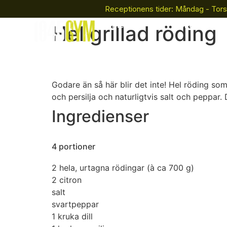
Receptionens tider: Måndag - Tors
Bli Medlem
Boka
Hel grillad röding
Godare än så här blir det inte! Hel röding som
och persilja och naturligtvis salt och peppar. 
Ingredienser
4 portioner
2
hela, urtagna rödingar (à ca 700 g)
2
citron
salt
svartpeppar
1
kruka dill