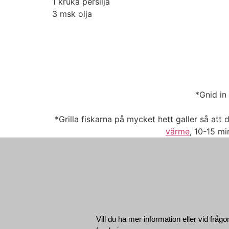
1
kruka persilja
3 msk
olja
*Gnid in 
*Grilla fiskarna på mycket hett galler så att d
värme
, 10-15 mi
Vill du ha mer information eller vid frågo