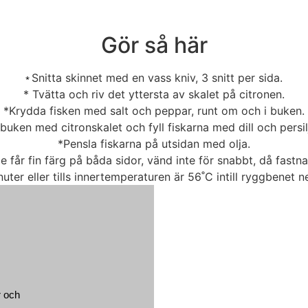
Gör så här
Snitta skinnet med en vass kniv, 3 snitt per sida.
*
* Tvätta och riv det yttersta av skalet på citronen.
*Krydda fisken med salt och peppar, runt om och i buken.
buken med citronskalet och fyll fiskarna med dill och persil
*Pensla fiskarna på utsidan med olja.
e får fin färg på båda sidor, vänd inte för snabbt, då fastna
nuter eller tills innertemperaturen är 56˚C intill ryggbenet 
r och