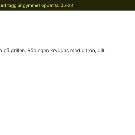
Med tagg är gymmet öppet kl. 05-23
takt
Boka gruppträning
a på grillen. Rödingen kryddas med citron, dill