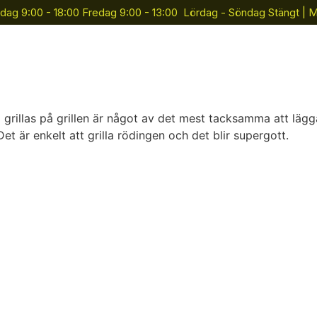
dag 9:00 - 18:00 Fredag 9:00 - 13:00 Lördag - Söndag Stängt | 
Tjänster
Gruppträning
Företag
Kon
 grillas på grillen är något av det mest tacksamma att lägg
Det är enkelt att grilla rödingen och det blir supergott.