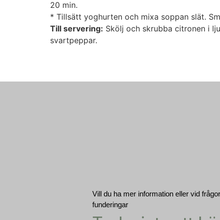
20 min.
* Tillsätt yoghurten och mixa soppan slät. S
Till servering:
Skölj och skrubba citronen i lj
svartpeppar.
Vill du ha mer information eller vid frågo
funderingar