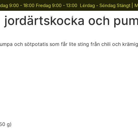
dag 9:00 - 18:00 Fredag 9:00 - 13:00 Lördag - Söndag Stängt | 
Tjänster
Gruppträning
Företag
Kon
 jordärtskocka och pu
umpa och sötpotatis som får lite sting från chili och kräm
50 g)