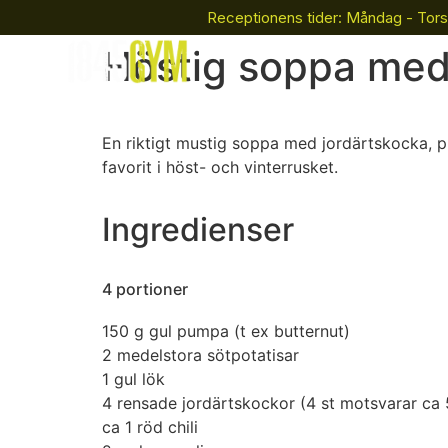
Receptionens tider: Måndag - Tors
Bli Medlem
Boka
Höstig soppa med
En riktigt mustig soppa med jordärtskocka, p
favorit i höst- och vinterrusket.
Ingredienser
4 portioner
150 g
gul pumpa (t ex butternut)
2
medelstora sötpotatisar
1
gul lök
4
rensade jordärtskockor (4 st motsvarar ca 
ca 1
röd chili