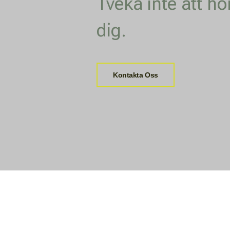
Tveka inte att hö
dig.
Kontakta Oss