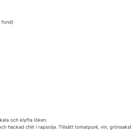
r fond)
ala och klyfta löken.
och hackad chili i rapsolja. Tillsätt tomatpuré, vin, gröns