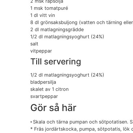
2 msk
rapsolja
1 msk
tomatpuré
1 dl
vitt vin
8 dl
grönsaksbuljong (vatten och tärning elle
2 dl
matlagningsgrädde
1/2 dl
matlagningsyoghurt (24%)
salt
vitpeppar
Till servering
1/2 dl
matlagningsyoghurt (24%)
bladpersilja
skalet av 1
citron
svartpeppar
Gör så här
Skala och tärna pumpan och sötpotatisen. Sk
*
* Fräs jordärtskocka, pumpa, sötpotatis, lök 