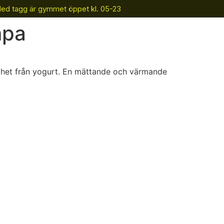
Med tagg är gymmet öppet kl. 05-23
takt
mpa
Boka gruppträning
ighet från yogurt. En mättande och värmande