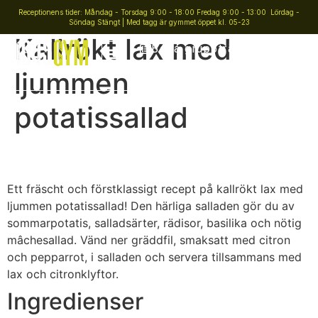
Receptionens tider: Måndag - Torsdag 9:00 - 18:00 Fredag 9:00 - 13:00 Lördag -
Söndag Stängt | Med tagg är gymmet öppet kl. 05-23
Kallrökt lax med
Boka gruppträning
ljummen
potatissallad
Ett fräscht och förstklassigt recept på kallrökt lax med
ljummen potatissallad! Den härliga salladen gör du av
sommarpotatis, salladsärter, rädisor, basilika och nötig
mâchesallad. Vänd ner gräddfil, smaksatt med citron
och pepparrot, i salladen och servera tillsammans med
lax och citronklyftor.
Ingredienser