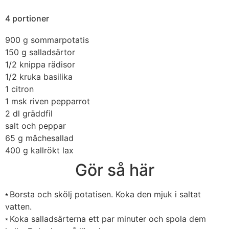
4 portioner
900 g
sommarpotatis
150 g
salladsärtor
1/2
knippa rädisor
1/2
kruka basilika
1
citron
1 msk
riven pepparrot
2 dl
gräddfil
salt och peppar
65 g
mâchesallad
400 g
kallrökt lax
Gör så här
Borsta och skölj potatisen. Koka den mjuk i saltat
*
vatten.
Koka salladsärterna ett par minuter och spola dem
*