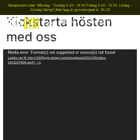
Receptionens tider: Måndag - Torsdag 9:00 - 18:00 Fredag 9:00 - 13:00 Lördag -
Söndag Stängt | Med tagg är gymmet öppet kl. 05-23
Kickstarta hösten
Boka gruppträning
med oss
Videospelare
Media error: Format(s) not supported or source(s) not found
Ladda ner fil: http://1845gym.se/wp-content/uploads/2021/09/video-
1631107909.mp4?_=1