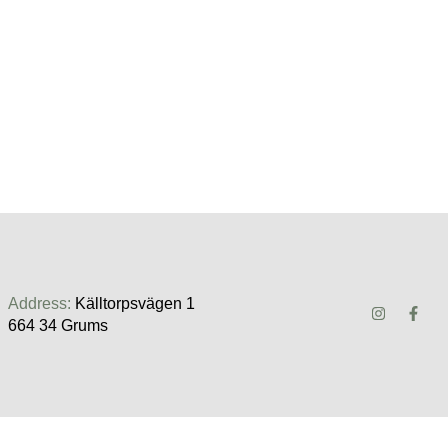
Address:
Källtorpsvägen 1
​​​​​​​664 34 Grums