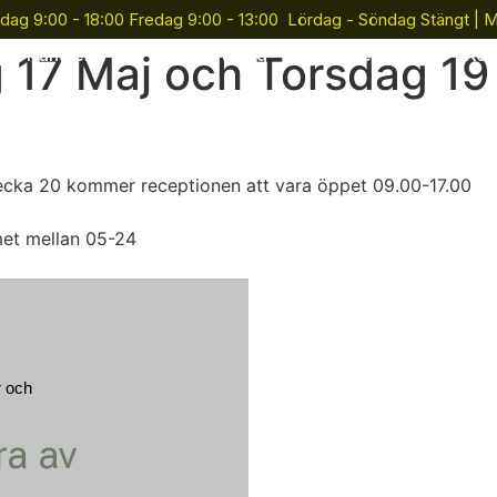
dag 9:00 - 18:00 Fredag 9:00 - 13:00 Lördag - Söndag Stängt | 
Tjänster
Gruppträning
Företag
Kon
g 17 Maj och Torsdag 1
ecka 20 kommer receptionen att vara öppet 09.00-17.00
met mellan 05-24
r och
ra av