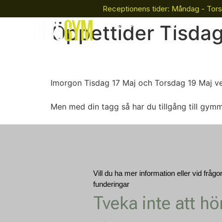
Receptionens tider: Måndag - Tors
Bli Medlem
Boka
Öppettider Tisda
Imorgon Tisdag 17 Maj och Torsdag 19 Maj v
Men med din tagg så har du tillgång till gym
Vill du ha mer information eller vid frågo
funderingar
Tveka inte att hö