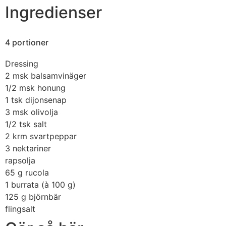
Ingredienser
4 portioner
Dressing
2 msk
balsamvinäger
1/2 msk
honung
1 tsk
dijonsenap
3 msk
olivolja
1/2 tsk
salt
2 krm
svartpeppar
3
nektariner
rapsolja
65 g
rucola
1
burrata (à 100 g)
125 g
björnbär
flingsalt