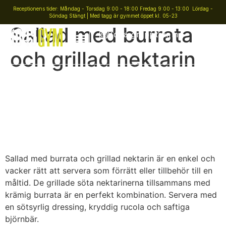
Receptionens tider: Måndag - Torsdag 9:00 - 18:00 Fredag 9:00 - 13:00 Lördag -
Söndag Stängt | Med tagg är gymmet öppet kl. 05-23
Sallad med burrata
Boka gruppträning
och grillad nektarin
Sallad med burrata och grillad nektarin är en enkel och
vacker rätt att servera som förrätt eller tillbehör till en
måltid. De grillade söta nektarinerna tillsammans med
krämig burrata är en perfekt kombination. Servera med
en sötsyrlig dressing, kryddig rucola och saftiga
björnbär.