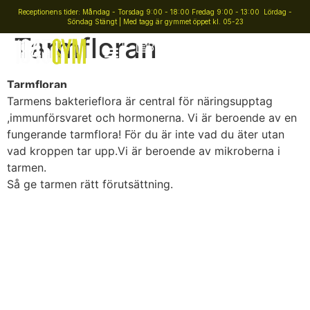
Receptionens tider: Måndag - Torsdag 9:00 - 18:00 Fredag 9:00 - 13:00 Lördag -
Söndag Stängt | Med tagg är gymmet öppet kl. 05-23
Tarmfloran
Boka gruppträning
Tarmfloran
Tarmens bakterieflora är central för näringsupptag
,immunförsvaret och hormonerna. Vi är beroende av en
fungerande tarmflora! För du är inte vad du äter utan
vad kroppen tar upp.Vi är beroende av mikroberna i
tarmen.
Så ge tarmen rätt förutsättning.